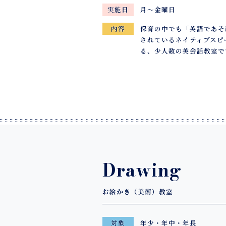
月～金曜日
実施日
保育の中でも「英語であそ
内容
されているネイティブスピ
る、少人数の英会話教室で
Drawing
お絵かき（美術）教室
年少・年中・年長
対象