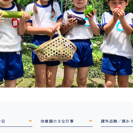
一日
幼稚園の主な行事
課外活動／預か