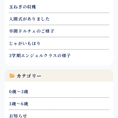
玉ねぎの収穫
ー
入園式がありました
シ
ョ
卒園ドルチェのご様子
ン
じゃがいもほり
3学期エンジェルクラスの様子
カテゴリー
0歳～3歳
3歳～6歳
お知らせ