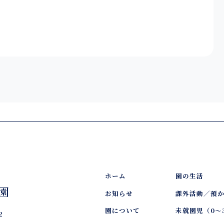
ホーム
園の生活
園
お知らせ
課外活動／預
園について
未就園児（0～
2