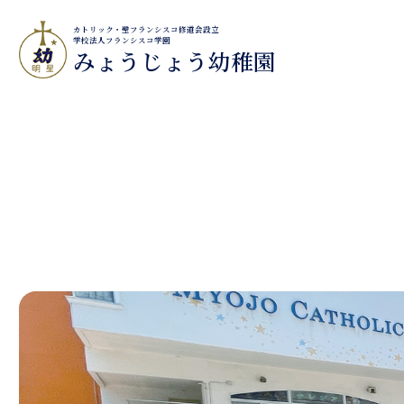
カトリック・聖フランシスコ修道会設立
学校法人フランシスコ学園
みょうじょう幼稚園